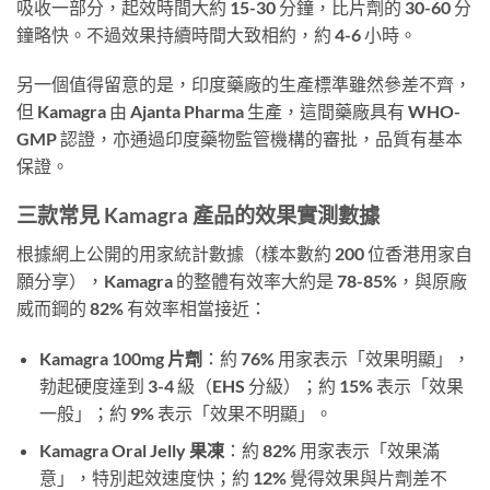
吸收一部分，起效時間大約 15-30 分鐘，比片劑的 30-60 分
鐘略快。不過效果持續時間大致相約，約 4-6 小時。
另一個值得留意的是，印度藥廠的生產標準雖然參差不齊，
但 Kamagra 由 Ajanta Pharma 生產，這間藥廠具有 WHO-
GMP 認證，亦通過印度藥物監管機構的審批，品質有基本
保證。
三款常見 Kamagra 產品的效果實測數據
根據網上公開的用家統計數據（樣本數約 200 位香港用家自
願分享），Kamagra 的整體有效率大約是 78-85%，與原廠
威而鋼的 82% 有效率相當接近：
Kamagra 100mg 片劑
：約 76% 用家表示「效果明顯」，
勃起硬度達到 3-4 級（EHS 分級）；約 15% 表示「效果
一般」；約 9% 表示「效果不明顯」。
Kamagra Oral Jelly 果凍
：約 82% 用家表示「效果滿
意」，特別起效速度快；約 12% 覺得效果與片劑差不