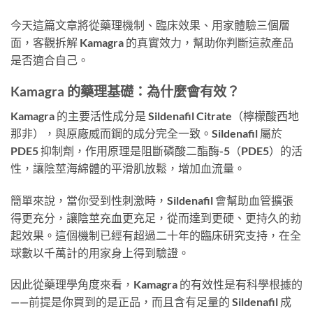
今天這篇文章將從藥理機制、臨床效果、用家體驗三個層
面，客觀拆解 Kamagra 的真實效力，幫助你判斷這款產品
是否適合自己。
Kamagra 的藥理基礎：為什麼會有效？
Kamagra 的主要活性成分是 Sildenafil Citrate（檸檬酸西地
那非），與原廠威而鋼的成分完全一致。Sildenafil 屬於
PDE5 抑制劑，作用原理是阻斷磷酸二酯酶-5（PDE5）的活
性，讓陰莖海綿體的平滑肌放鬆，增加血流量。
簡單來說，當你受到性刺激時，Sildenafil 會幫助血管擴張
得更充分，讓陰莖充血更充足，從而達到更硬、更持久的勃
起效果。這個機制已經有超過二十年的臨床研究支持，在全
球數以千萬計的用家身上得到驗證。
因此從藥理學角度來看，Kamagra 的有效性是有科學根據的
——前提是你買到的是正品，而且含有足量的 Sildenafil 成