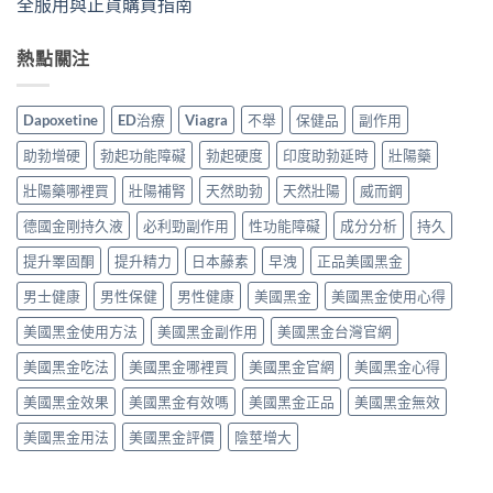
全服用與正貨購買指南
熱點關注
Dapoxetine
ED治療
Viagra
不舉
保健品
副作用
助勃增硬
勃起功能障礙
勃起硬度
印度助勃延時
壯陽藥
壯陽藥哪裡買
壯陽補腎
天然助勃
天然壯陽
威而鋼
德國金剛持久液
必利勁副作用
性功能障礙
成分分析
持久
提升睪固酮
提升精力
日本藤素
早洩
正品美國黑金
男士健康
男性保健
男性健康
美國黑金
美國黑金使用心得
美國黑金使用方法
美國黑金副作用
美國黑金台灣官網
美國黑金吃法
美國黑金哪裡買
美國黑金官網
美國黑金心得
美國黑金效果
美國黑金有效嗎
美國黑金正品
美國黑金無效
美國黑金用法
美國黑金評價
陰莖增大