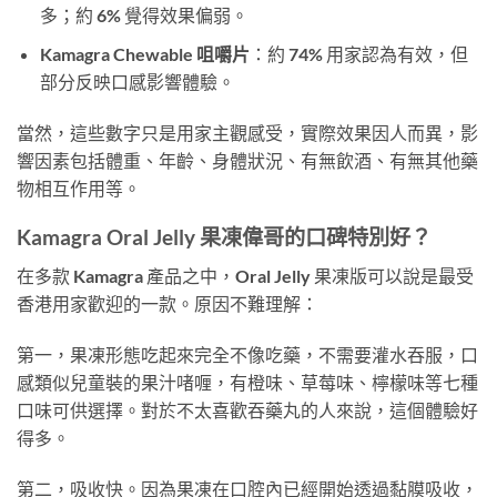
多；約 6% 覺得效果偏弱。
Kamagra Chewable 咀嚼片
：約 74% 用家認為有效，但
部分反映口感影響體驗。
當然，這些數字只是用家主觀感受，實際效果因人而異，影
響因素包括體重、年齡、身體狀況、有無飲酒、有無其他藥
物相互作用等。
Kamagra Oral Jelly 果凍偉哥的口碑特別好？
在多款 Kamagra 產品之中，Oral Jelly 果凍版可以說是最受
香港用家歡迎的一款。原因不難理解：
第一，果凍形態吃起來完全不像吃藥，不需要灌水吞服，口
感類似兒童裝的果汁啫喱，有橙味、草莓味、檸檬味等七種
口味可供選擇。對於不太喜歡吞藥丸的人來說，這個體驗好
得多。
第二，吸收快。因為果凍在口腔內已經開始透過黏膜吸收，