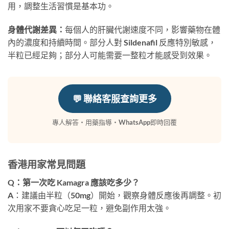
用，調整生活習慣是基本功。
身體代謝差異：
每個人的肝臟代謝速度不同，影響藥物在體
內的濃度和持續時間。部分人對 Sildenafil 反應特別敏感，
半粒已經足夠；部分人可能需要一整粒才能感受到效果。
💬 聯絡客服查詢更多
專人解答・用藥指導・WhatsApp即時回覆
香港用家常見問題
Q：第一次吃 Kamagra 應該吃多少？
A：建議由半粒（50mg）開始，觀察身體反應後再調整。初
次用家不要貪心吃足一粒，避免副作用太強。