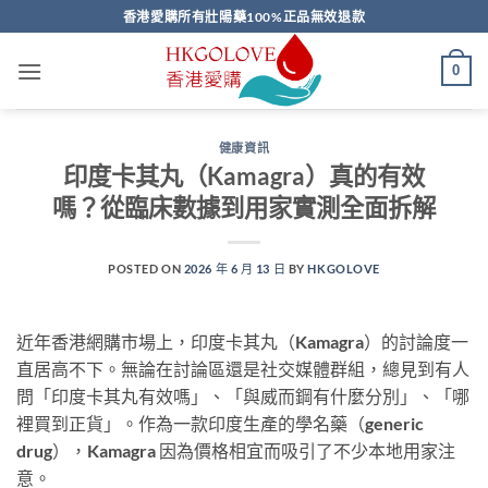
Skip
香港愛購所有壯陽藥100%正品無效退款
to
content
0
健康資訊
印度卡其丸（Kamagra）真的有效
嗎？從臨床數據到用家實測全面拆解
POSTED ON
2026 年 6 月 13 日
BY
HKGOLOVE
近年香港網購市場上，印度卡其丸（Kamagra）的討論度一
直居高不下。無論在討論區還是社交媒體群組，總見到有人
問「印度卡其丸有效嗎」、「與威而鋼有什麼分別」、「哪
裡買到正貨」。作為一款印度生產的學名藥（generic
drug），Kamagra 因為價格相宜而吸引了不少本地用家注
意。