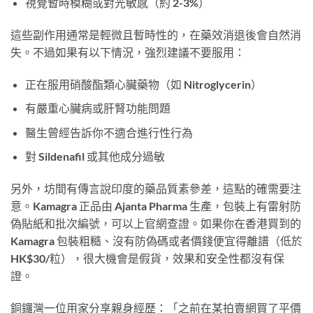
視覺暫時模糊或對光敏感（約 2-3%）
這些副作用通常是輕微且暫時性的，在藥效消退後會自然消
失。不過如果有以下情況，強烈建議不要服用：
正在服用硝酸酯類心臟藥物（如 Nitroglycerin）
有嚴重心臟病或肝腎功能問題
醫生曾經告訴你不適合進行性行為
對 Sildenafil 或其他成分過敏
另外，坊間有傳言說印度的藥品質素參差，這點的確需要注
意。Kamagra 正品由 Ajanta Pharma 生產，包裝上有雷射防
偽貼紙和批次編號，可以上官網查證。如果你在香港買到的
Kamagra 包裝粗糙、沒有防偽碼或者價錢便宜得離譜（低於
HK$30/粒），很大機會是假貨，效果和安全性都沒有保
證。
銅鑼灣一位用家分享親身經歷：「之前在某拍賣網買了平價