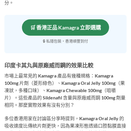
分。
🛒 香港正品 Kamagra 立即選購
🔒 私隱包裝・香港順豐到付
印度卡其丸與原廠威而鋼的效果比較
市場上最常見的 Kamagra 產品有幾種規格：Kamagra
100mg 片劑（菱形綠色）、Kamagra Oral Jelly 100mg（果
凍狀，多種口味）、Kamagra Chewable 100mg（咀嚼
片）。這些產品的 Sildenafil 含量與原廠威而鋼 100mg 劑量
相同。那麼實際效果有沒有分別？
多位香港用家在討論區分享時提到，Kamagra Oral Jelly 的
吸收速度比傳統片劑更快，因為果凍形態透過口腔黏膜直接