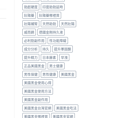
勃起硬度
印度助勃延時
壯陽藥
壯陽藥哪裡買
壯陽補腎
天然助勃
天然壯陽
威而鋼
德國金剛持久液
必利勁副作用
性功能障礙
成分分析
持久
提升睪固酮
提升精力
日本藤素
早洩
正品美國黑金
男士健康
男性保健
男性健康
美國黑金
美國黑金使用心得
美國黑金使用方法
美國黑金副作用
美國黑金台灣官網
美國黑金吃法
美國黑金哪裡買
美國黑金官網