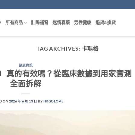
E
所有商品
壯陽補腎
迷情春藥
男性健康
退貨&換貨
TAG ARCHIVES:
卡瑪格
健康資訊
ra）真的有效嗎？從臨床數據到用家實測
全面拆解
D ON
2026 年 6 月 13 日
BY
HKGOLOVE