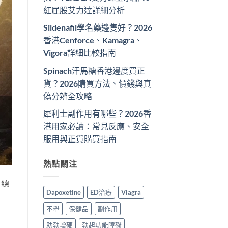
紅屁股艾力達詳細分析
Sildenafil學名藥邊隻好？2026
香港Cenforce、Kamagra、
Vigora詳細比較指南
Spinach汗馬糖香港邊度買正
貨？2026購買方法、價錢與真
偽分辨全攻略
犀利士副作用有哪些？2026香
港用家必讀：常見反應、安全
服用與正貨購買指南
熱點關注
，總
Dapoxetine
ED治療
Viagra
不舉
保健品
副作用
助勃增硬
勃起功能障礙