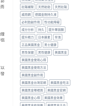
。認
從而
壯陽補腎
天然助勃
天然壯陽
威而鋼
德國金剛持久液
必利勁副作用
性功能障礙
成分分析
持久
提升睪固酮
物理
提升精力
日本藤素
早洩
伴侶
正品美國黑金
男士健康
男性保健
男性健康
美國黑金
美國黑金使用心得
可以
美國黑金使用方法
併發
美國黑金副作用
美國黑金台灣官網
美國黑金吃法
美國黑金哪裡買
美國黑金官網
美國黑金心得
美國黑金效果
美國黑金有效嗎
美國黑金正品