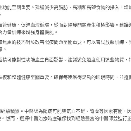
性功能至關重要。建議減少高脂肪、高糖和高鹽食物的攝入，增
。
血管健康、促進血液循環，從而對陽痿問題產生積極影響。建議
合力量訓練來增強身體機能。
和焦慮的技巧對於改善陽痿問題至關重要。可以嘗試放鬆訓練、
慮。
酒精可能對性功能產生負面影響。建議避免過度使用這些物質，
恢復和整體健康至關重要。確保每晚獲得足夠的睡眠時間，並遵
和經驗積累。中醫認為陽痿可能與氣血不足、腎虛等因素有關，
療。然而，選擇中醫治療時應確保找到經驗豐富的中醫師並進行