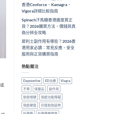
香港Cenforce、Kamagra、
Vigora詳細比較指南
Spinach汗馬糖香港邊度買正
貨？2026購買方法、價錢與真
偽分辨全攻略
犀利士副作用有哪些？2026香
港用家必讀：常見反應、安全
服用與正貨購買指南
熱點關注
Dapoxetine
ED治療
Viagra
劑或
不舉
保健品
副作用
助勃增硬
勃起功能障礙
勃起硬度
印度助勃延時
壯陽藥
壯陽藥哪裡買