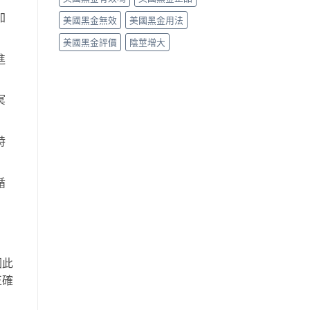
加
美國黑金無效
美國黑金用法
美國黑金評價
陰莖增大
進
冥
特
循
因此
正確