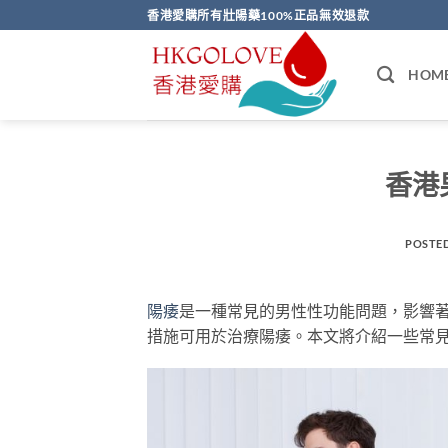
Skip
香港愛購所有壯陽藥100%正品無效退款
to
content
HOM
香港
POSTE
陽痿
是一種常見的男性性功能問題，影響
措施可用於治療陽痿。本文將介紹一些常